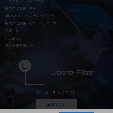
ワイヤレス計測システム
製品関連情報 : 無線
MicroStrain イナーシャセンサ
製品関連情報 : イナーシャセンサ
実績一覧
About Us
個人情報保護方針
リベロアルタ合同会社
お問合せ