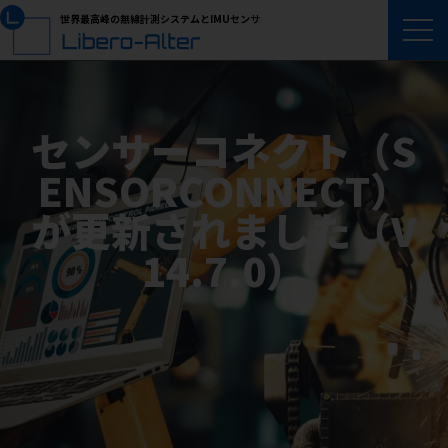
世界最高峰の無線計測システムとIMUセンサ
センサーコネクト（S
ENSORCONNECT）
が更新されました（V
14.7.0）