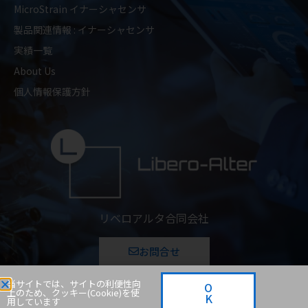
MicroStrain イナーシャセンサ
製品関連情報 : イナーシャセンサ
実績一覧
About Us
個人情報保護方針
リベロアルタ合同会社
お問合せ
当サイトでは、サイトの利便性向
O
Ⓒ 2021 - LiberoAlter All Rights Are Reserved
上のため、クッキー(Cookie)を使
K
用しています