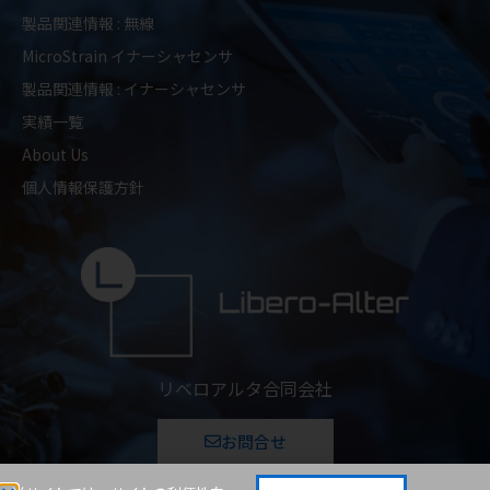
製品関連情報 : 無線
MicroStrain イナーシャセンサ
製品関連情報 : イナーシャセンサ
実績一覧
About Us
個人情報保護方針
リベロアルタ合同会社
お問合せ